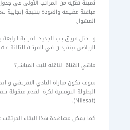
ثمينة تقرّبه من المراتب الأولى في جدول
مباغتة مضيفه والعودة بنتيجة إيجابية ت
المشوار.
الرياضي ببنقردان في المرتبة الثالثة عشر برصيد
ماهي القناة الناقلة للبث المباشر؟
سوف تكون مباراة النادي الافريقي و اتحا
البطولة التونسية لكرة القدم منقولة تلف
(Nilesat).
كما يمكن مشاهدة هذا البقاء المرتقب ع