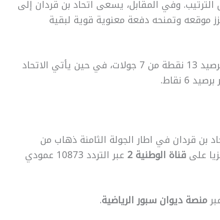
 الترتيب. وفي المقابل، يسعى اتحاد بن قردان إلى
عزز موقعه وتمنحه دفعة معنوية قوية لبقية
و يحتل فريق باب الجديد المرتبة الرابعة برصيد 13 نقطة من 7 جولات، في حين يأتي الاتحاد
 6 نقاط.
د بن قردان في اطار الجولة الثامنة ذهاب من
زيا على
قناة الوطنية 2
عبر التردد 10873 عمودي
بر
منصة ديوان سبور الرياضية
.